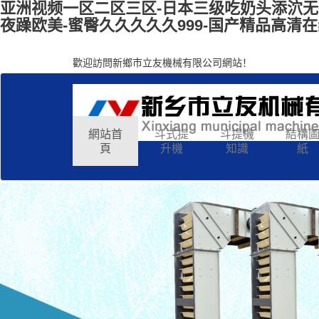
亚洲视频一区二区三区-日本三级吃奶头添泬无码
夜躁欧美-蜜臀久久久久久999-国产精品高清在
歡迎訪問新鄉市立友機械有限公司網站！
網站首
斗式提
斗提機
結構
頁
升機
知識
紙