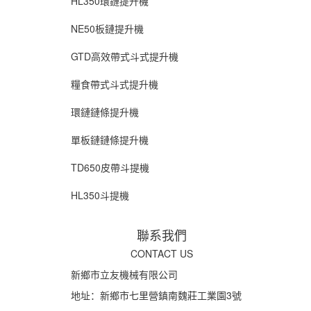
HL350環鏈提升機
NE50板鏈提升機
GTD高效帶式斗式提升機
糧食帶式斗式提升機
環鏈鏈條提升機
單板鏈鏈條提升機
TD650皮帶斗提機
HL350斗提機
聯系我們
CONTACT US
新鄉市立友機械有限公司
地址：新鄉市七里營鎮南魏莊工業園3號