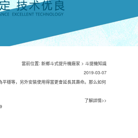
當前位置:
新鄉斗式提升機廠家
>
斗提機知識
2019-03-07
為平穩等，另外安裝使用得當更會延長其壽命。那么如何
了解詳情>>
9