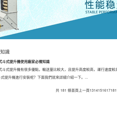
機知識
帶式斗式提升機使用廠家必備知識
帶式斗式提升機有很多優點，輸送量比較大，且提升高度較高，運行速度較
式提升機進行安裝呢？下面我們就來詳細介紹一下。...
共 181 條
首頁
上一頁
13
14
15
16
17
18
1