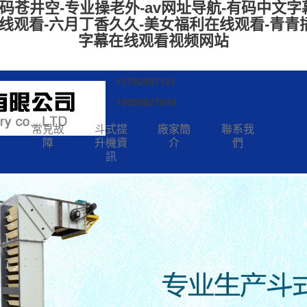
苍井空-专业操老外-av网址导航-有码中文字
线观看-六月丁香久久-美女福利在线观看-青青插-
字幕在线观看视频网站
13782587121
13569837649
圖
常見故
斗式提
廠家簡
聯系我
障
升機資
介
們
訊