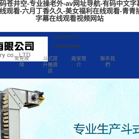
苍井空-专业操老外-av网址导航-有码中文字
线观看-六月丁香久久-美女福利在线观看-青青插-
字幕在线观看视频网站
13782587121
13569837649
圖
常見故
斗式提
廠家簡
聯系我
障
升機資
介
們
訊