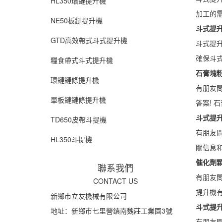
HL350環鏈提升機
加工的需
NE50板鏈提升機
斗式提升
GTD高效帶式斗式提升機
斗式提
確保斗式
糧食帶式斗式提升機
石膏塊粉
環鏈鏈條提升機
有朋友
單板鏈鏈條提升機
答案! 
斗式提升
TD650皮帶斗提機
有朋友問
HL350斗提機
關信息和
催化劑
聯系我們
有朋友
CONTACT US
提升機有
新鄉市立友機械有限公司
斗式提升
地址：新鄉市七里營鎮南魏莊工業園3號
有朋友