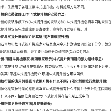
求，生產用于各種工業斗式提升機。材料處理方法不同，...
機的安裝維護工作(斗式提升機的安裝方法)
升機的安裝維護工作(斗式提升機的安裝方法) 斗式提升機必須牢固地安裝
提升機安裝完成后達到豎直要求，高程的斗式提升機，其...
挖斗式提升機廠家介紹其應用(石膏礦提升機)
問石膏塊粉挖斗式提升機廠家介紹其應用今天針對這個問題做下分享，讓
石膏是單斜晶系礦物，是主要化學成分為硫酸鈣(CaSO4)的水...
機-環鏈斗提機廠家-機頭廠家展示(斗式提升機環鏈的張力是啥意思)
斗式提升機-環鏈斗提機廠家-機頭廠家展示 今天針對這個問題做下分享，
答案! 環鏈斗式提升機簡介 環鏈斗式提升機也可以叫做...
顆粒行業的應用與垂直斗式提升機有什么不同？(催化劑顆粒行業提升機)
問催化劑顆粒行業的應用與垂直斗式提升機有什么不同? 今天針對這個問
什么不同? 相關信息和答案! 斗式提升機在催化劑工業中的...
機鏈條更換快速方法(斗提機鏈條)
問斗式提升機鏈條更換快速方法今天針對這個問題做下分享，讓您了解斗式