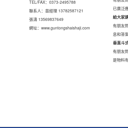
TEL/FAX：0373-2495788
已廣泛應
聯系人：苗經理 13782587121
給大家講
張濤 13569837649
有朋友
網址：www.guntongshaishaji.com
息和答案
垂直斗式
有朋友
是物料有