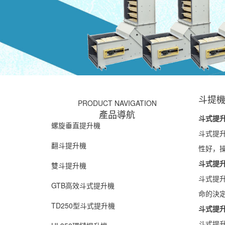
斗提
PRODUCT NAVIGATION
產品導航
斗式提升
螺旋垂直提升機
斗式提升
翻斗提升機
性好，操
斗式提升
雙斗提升機
斗式提升
GTB高效斗式提升機
命的決定
TD250型斗式提升機
斗式提升
斗式提