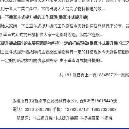
用于各大工業生產中，它的出現大大提高了物料輸送的效...
一下垂直斗式提升機的工作原理(垂直斗式提升機)
問給大家講一下垂直斗式提升機的工作原理今天針對這個問題做下分享，
! 垂直式斗式提升機相信大家一定都聽說過，因為它在很...
提升機故障?的主要原因是物料有一定的打結現象(垂直斗式提升機 化工
問垂直斗式提升機故障的主要原因是物料有一定的打結現象今天針對這個
一定的打結現象相關信息和答案! 由于垂直斗式提升機的...
共 181 條
首頁
上一頁
1
2
3
4
5
6
7
下一頁
版權所有(C)新鄉市立友機械有限公司
豫ICP備18015440號
電話：0373-2495788 手機：13782587121 18637325809
關鍵詞：
斗式提升機
斗式提升機廠
斗提機廠家
斗提機