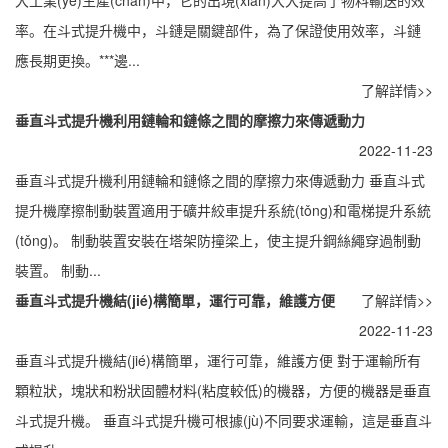
a
率。在斗式提升機中，斗鏈是關鍵部件，為了保證使用效率，斗鏈
t
應長期更換。***邊...
i
了解詳情>>
o
垂直斗式提升機利用鏈輪和鏈條之間的摩擦力來傳遞動力
n
2022-11-23
垂直斗式提升機利用鏈輪和鏈條之間的摩擦力來傳遞動力 垂直斗式
提升機摩擦制動裝置適用于礦井絞車提升系統(tǒng)和電梯提升系統
(tǒng)。 制動裝置安裝在塔架防撞梁上，使主提升鋼絲繩穿過制動
裝置。 制動...
垂直斗式提升機結(jié)構簡單，運行可靠，維護方便
了解詳情>>
2022-11-23
垂直斗式提升機結(jié)構簡單，運行可靠，維護方便 對于運輸所有
顆粒狀，塊狀和粉狀固體材料(粘度較低)的機器，方便的機器是垂直
斗式提升機。 垂直斗式提升機可根據(jù)不同要求運輸，這是垂直斗