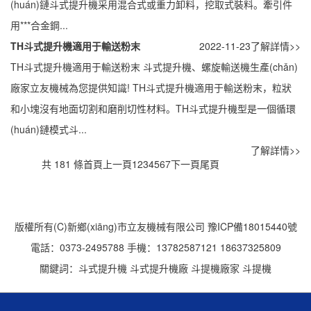
(huán)鏈斗式提升機采用混合式或重力卸料，挖取式裝料。牽引件
用***合金鋼...
TH斗式提升機適用于輸送粉末
2022-11-23
了解詳情>>
TH斗式提升機適用于輸送粉末 斗式提升機、螺旋輸送機生產(chǎn)
廠家立友機械為您提供知識! TH斗式提升機適用于輸送粉末，粒狀
和小塊沒有地面切割和磨削切性材料。TH斗式提升機型是一個循環
(huán)鏈模式斗...
了解詳情>>
共 181 條
首頁
上一頁
1
2
3
4
5
6
7
下一頁
尾頁
版權所有(C)新鄉(xiāng)市立友機械有限公司
豫ICP備18015440號
電話：0373-2495788 手機：13782587121 18637325809
關鍵詞：
斗式提升機
斗式提升機廠
斗提機廠家
斗提機