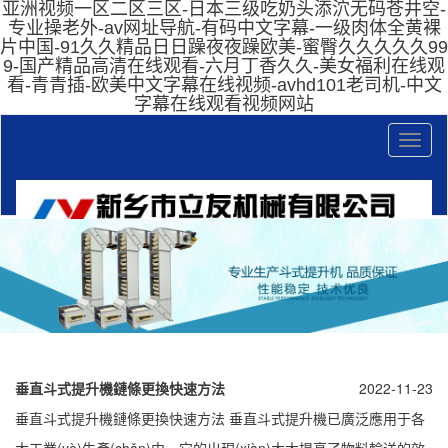
亚洲视频一区二区三区-日本三级吃奶头添泬无码苍井空-
专业操老外-av网址导航-有码中文字幕-一级肉体全黄裸
片中国-91久久精品日日躁夜夜躁欧美-蜜臀久久久久久99
9-国产精品高清在线观看-六月丁香久久-美女福利在线观
看-青青插-欧美中文字幕在线视频-avhd101老司机-中文
字幕在线观看视频网站
T
o
g
g
l
e
n
a
v
垂直斗式提升機鏈條更換快速方法
2022-11-23
i
垂直斗式提升機鏈條更換快速方法 垂直斗式提升機已廣泛應用于各
g
大工業(yè)生產(chǎn)中，它的出現(xiàn)大大提高了物料輸送的效